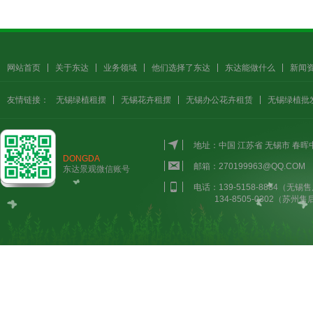
网站首页
关于东达
业务领域
他们选择了东达
东达能做什么
新闻
友情链接：
无锡绿植租摆
无锡花卉租摆
无锡办公花卉租赁
无锡绿植批
地址：中国 江苏省 无锡市 春
DONGDA
邮箱：270199963@QQ.COM
东达景观微信账号
电话：139-5158-8884（无锡售
134-8505-0302（苏州售后）