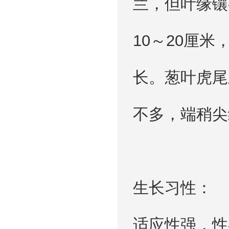
兰，但叶缘镶
10～20厘
长。葱叶虎尾
不多，端稍尖
生长习性：
适应性强，性