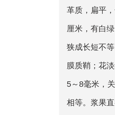
革质，扁平，长
厘米，有白绿
狭成长短不等
膜质鞘；花淡
5～8毫米，
相等。浆果直