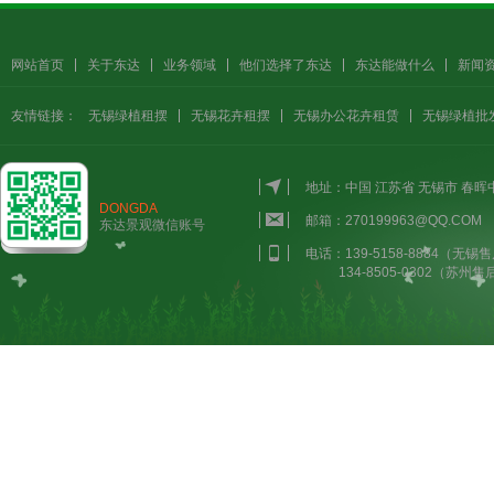
网站首页
关于东达
业务领域
他们选择了东达
东达能做什么
新闻
友情链接：
无锡绿植租摆
无锡花卉租摆
无锡办公花卉租赁
无锡绿植批
地址：中国 江苏省 无锡市 春
DONGDA
邮箱：270199963@QQ.COM
东达景观微信账号
电话：139-5158-8884（无锡售
134-8505-0302（苏州售后）