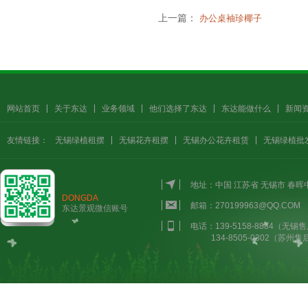
上一篇：
办公桌袖珍椰子
网站首页
关于东达
业务领域
他们选择了东达
东达能做什么
新闻
友情链接：
无锡绿植租摆
无锡花卉租摆
无锡办公花卉租赁
无锡绿植批
地址：中国 江苏省 无锡市 春
DONGDA
邮箱：270199963@QQ.COM
东达景观微信账号
电话：139-5158-8884（无锡售
134-8505-0302（苏州售后）