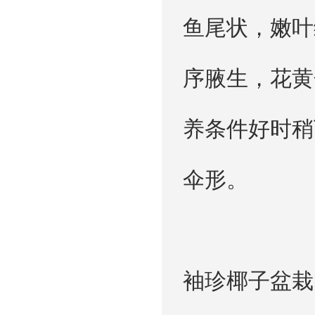
鱼尾状，嫩叶
序腋生，花黄
养条件好时稍
伞形。
袖珍椰子盆栽