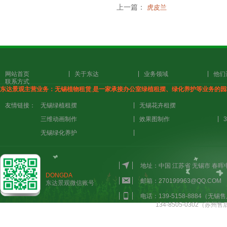
上一篇：
虎皮兰
网站首页
关于东达
业务领域
他们
联系方式
东达景观主营业务：
无锡植物租赁
,
是一家承接办公室绿植租摆、绿化养护
等业务的园
友情链接：
无锡绿植租摆
无锡花卉租摆
三维动画制作
效果图制作
无锡绿化养护
地址：中国 江苏省 无锡市 春
DONGDA
邮箱：270199963@QQ.COM
东达景观微信账号
电话：139-5158-8884（无锡售
134-8505-0302（苏州售后）